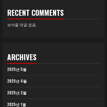
RECENT COMMENTS
보여줄 댓글 없음.
ARCHIVES
2025년 5월
2025년 4월
2025년 2월
2025년 1월