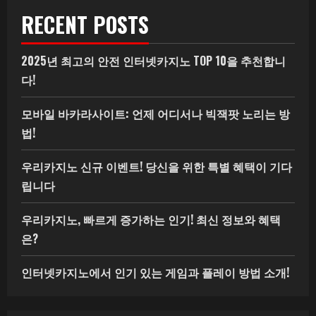
RECENT POSTS
2025년 최고의 안전 인터넷카지노 TOP 10을 추천합니
다!
모바일 바카라사이트: 언제 어디서나 빅잭팟 노리는 방
법!
우리카지노 신규 이벤트! 당신을 위한 특별 혜택이 기다
립니다
우리카지노, 빠르게 증가하는 인기! 최신 정보와 혜택
은?
인터넷카지노에서 인기 있는 게임과 플레이 방법 소개!