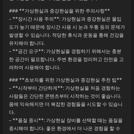
### **가상현실과 증강현실을 위한 주의사항**
– **장시간 사용 주의**: 가상현실과 증강현실은 몰입
도가 높기 때문에 장시간 사용 시 눈과 두통 등의 문제가
발생할 수 있습니다. 적당한 휴식과 운동을 통해 건강을
유지해야 합니다.
– **공간 요구**: 가상현실을 경험하기 위해서는 충분
한 공간이 필요합니다. 주변 환경을 정리하고 안전을 고
려하여 사용해야 합니다.
### **초보자를 위한 가상현실과 증강현실 추천 팁**
– **시작부터 간단하게**: 가상현실을 처음 경험하는
사람들은 간단한 콘텐츠부터 시작하는 것이 좋습니다.
몸에 익숙해지면 더 복잡한 경험들을 시도할 수 있습니
다.
– **품질 중시**: 가상현실 장비를 선택할 때는 품질을
중시해야 합니다. 좋은 환경에서 더 나은 경험을 할 수