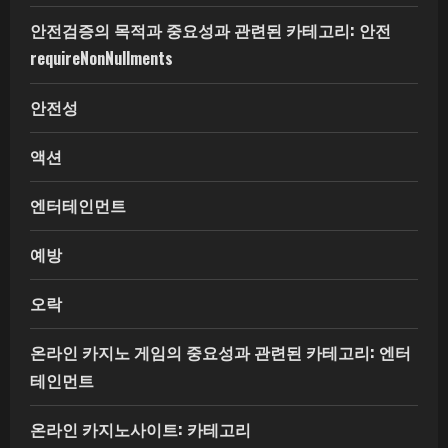
안전검증의 목적과 중요성과 관련된 카테고리: 안전
requireNonNullments
안전성
액션
엔터테인먼트
예방
오락
온라인 카지노 게임의 중요성과 관련된 카테고리: 엔터
테인먼트
온라인 카지노사이트: 카테고리