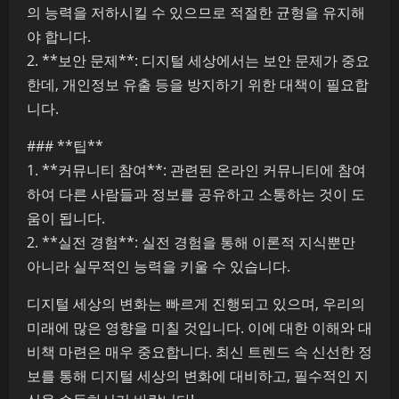
의 능력을 저하시킬 수 있으므로 적절한 균형을 유지해
야 합니다.
2. **보안 문제**: 디지털 세상에서는 보안 문제가 중요
한데, 개인정보 유출 등을 방지하기 위한 대책이 필요합
니다.
### **팁**
1. **커뮤니티 참여**: 관련된 온라인 커뮤니티에 참여
하여 다른 사람들과 정보를 공유하고 소통하는 것이 도
움이 됩니다.
2. **실전 경험**: 실전 경험을 통해 이론적 지식뿐만
아니라 실무적인 능력을 키울 수 있습니다.
디지털 세상의 변화는 빠르게 진행되고 있으며, 우리의
미래에 많은 영향을 미칠 것입니다. 이에 대한 이해와 대
비책 마련은 매우 중요합니다. 최신 트렌드 속 신선한 정
보를 통해 디지털 세상의 변화에 대비하고, 필수적인 지