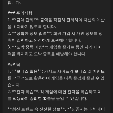
합니다.
### 주의사항
1. **금액 관리**: 금액을 적절히 관리하여 자신의 예산
을 초과하지 않도록 합니다.
2. **정확한 정보 입력**: 회원 가입 시 개인 정보를 정
확히 입력하고 안전하게 보관해야 합니다.
3. **도박 중독 예방**: 게임을 즐기는 동안 자기 제어
력을 유지하고 도박 중독을 예방해야 합니다.
### 팁
1. **보너스 활용**: 카지노 사이트의 보너스 및 이벤트
를 적극적으로 활용하여 게임을 더욱 즐겁게 즐길 수 있
습니다.
2. **전략 학습**: 각 게임에 대한 전략을 학습하고 이
를 적용하여 승리할 확률을 높일 수 있습니다.
**최신 트렌드 속 신선한 정보**, **인공지능과 빅데이