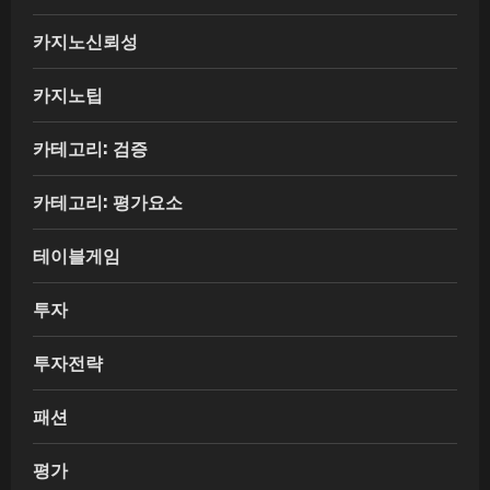
카지노신뢰성
카지노팁
카테고리: 검증
카테고리: 평가요소
테이블게임
투자
투자전략
패션
평가