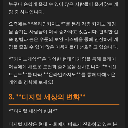
누구나 손쉽게 즐길 수 있어 많은 사람들이 즐겨찾는 게
임 중 하나입니다.
요즘에는 **온라인카지노**를 통해 각종 카지노 게임
을 즐기는 사람들이 더욱 증가하고 있습니다. 편리한 접
속 방법과 높은 수준의 보안 시스템을 통해 안전하게 게
임을 즐길 수 있어 많은 이용자들이 선호하고 있습니다.
**카지노게임**은 다양한 형태의 게임을 통해 플레이
어들에게 새로운 도전과 즐거움을 선사합니다. **최신
트렌드**를 따라 **온라인카지노**를 통해 다채로운
게임을 경험해 보세요!
3. **디지털 세상의 변화**
**디지털 세상의 변화**
디지털 세상은 현대 사회에서 빠르게 진화하고 있는 분