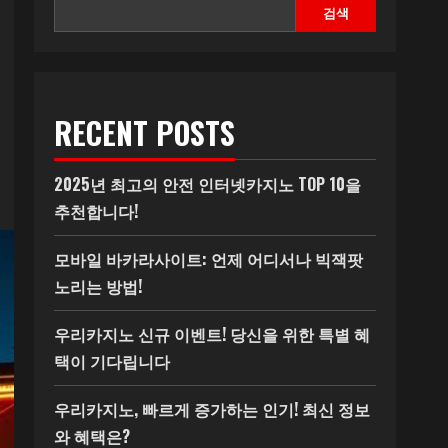
검색
RECENT POSTS
2025년 최고의 안전 인터넷카지노 TOP 10을
추천합니다!
모바일 바카라사이트: 언제 어디서나 빅잭팟
노리는 방법!
우리카지노 신규 이벤트! 당신을 위한 특별 혜
택이 기다립니다
우리카지노, 빠르게 증가하는 인기! 최신 정보
와 혜택은?