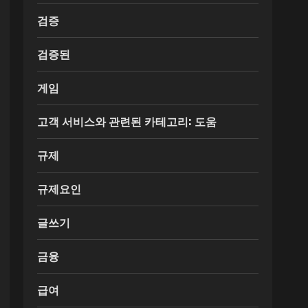
검증
검증된
게임
고객 서비스와 관련된 카테고리: 도움
규제
규제요인
글쓰기
금융
급여