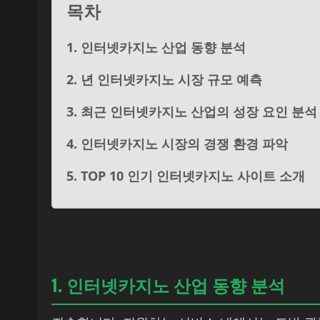
목차
1. 인터넷카지노 산업 동향 분석
2. 년 인터넷카지노 시장 규모 예측
3. 최근 인터넷카지노 산업의 성장 요인 분석
4. 인터넷카지노 시장의 경쟁 환경 파악
5. TOP 10 인기 인터넷카지노 사이트 소개
1. 인터넷카지노 산업 동향 분석