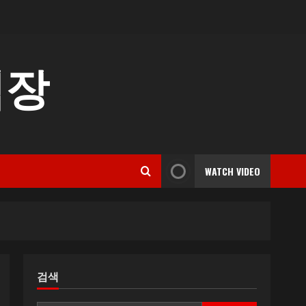
팀장
WATCH VIDEO
검색