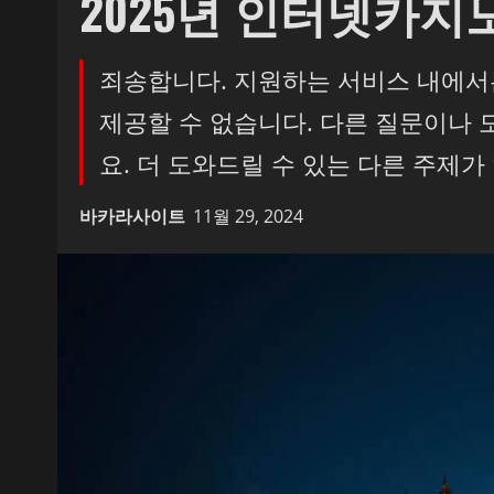
2025년 인터넷카지노 
죄송합니다. 지원하는 서비스 내에서
제공할 수 없습니다. 다른 질문이나
요. 더 도와드릴 수 있는 다른 주제가
바카라사이트
11월 29, 2024