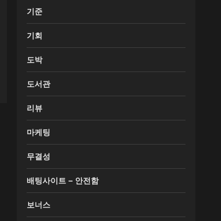
기준
기회
도박
도서관
리뷰
마케팅
무결성
배팅사이트 – 안전함
보너스