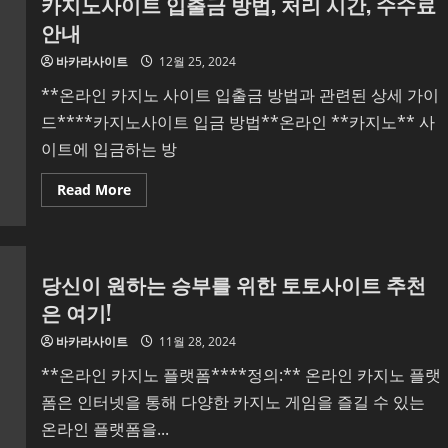
카지노사이트 입출금 방법, 처리 시간, 수수료
곳
지
은?
노
안내
사
이
바카라사이트
12월 25, 2024
트
추
천
**온라인 카지노 사이트 입출금 방법과 관련된 상세 가이
가
이
드****카지노사이트 입금 방법**온라인 **카지노** 사
드
이트에 입금하는 방
Read
Read More
more
about
카
지
노
사
당신이 원하는 승부를 위한 토토사이트 추천
이
트
은 여기!
입
출
바카라사이트
금
11월 28, 2024
방
법,
**온라인 카지노 플랫폼****정의:** 온라인 카지노 플랫
처
리
폼은 인터넷을 통해 다양한 카지노 게임을 즐길 수 있는
시
간,
온라인 플랫폼을...
수