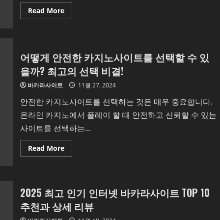
수
료
Read
Read More
안
more
내
about
당
신
이
원
어떻게 안전한 카지노사이트를 선택할 수 있
하
는
을까? 최고의 선택 비결!
승
부
바카라사이트
를
11월 27, 2024
위
한
안전한 카지노사이트를 선택하는 것은 매우 중요합니다.
토
토
온라인 카지노에서 플레이 할 때 안전하고 신뢰할 수 있는
사
이
사이트를 선택하는...
트
추
천
Read
Read More
은
more
여
about
기!
어
떻
게
안
2025 최고 인기 인터넷 바카라사이트 TOP 10
전
한
추천과 상세 리뷰
카
지