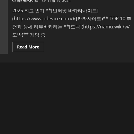
바카라사이트
11월 19, 2024
노
사
2025 최고 인기 **[인터넷 바카라사이트]
이
트
(https://www.pdevice.com/바카라사이트)** TOP 10 추
를
선
천과 상세 리뷰바카라는 **[도박](https://namu.wiki/w/
택
할
도박)** 게임 중
수
있
을
Read
Read More
까?
more
최
about
고
2025
의
최
선
고
택
인
비
기
결!
인
터
넷
바
카
라
사
이
트
TOP
10
추
천