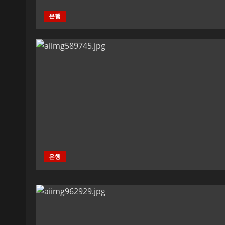
은행
은행