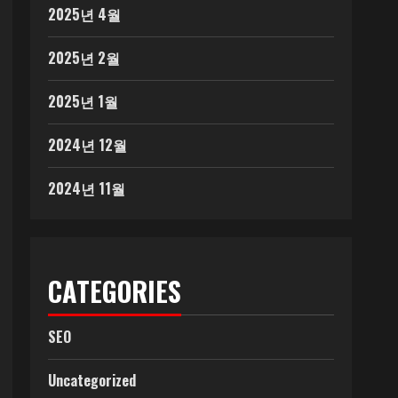
2025년 4월
2025년 2월
2025년 1월
2024년 12월
2024년 11월
CATEGORIES
SEO
Uncategorized