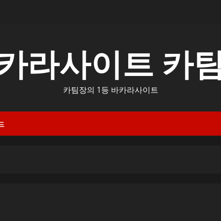
카라사이트 카
카팀장의 1등 바카라사이트
드