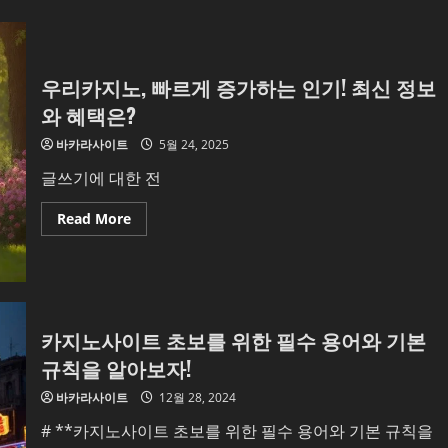
우리카지노, 빠르게 증가하는 인기! 최신 정보
와 혜택은?
바카라사이트
5월 24, 2025
글쓰기에 대한 전
Read
Read More
more
about
우
리
카
지
노,
빠
카지노사이트 초보를 위한 필수 용어와 기본
르
게
규칙을 알아보자!
증
가
바카라사이트
12월 28, 2024
하
는
인
# **카지노사이트 초보를 위한 필수 용어와 기본 규칙을
기!