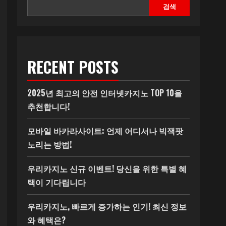
검색
RECENT POSTS
2025년 최고의 안전 인터넷카지노 TOP 10을
추천합니다!
모바일 바카라사이트: 언제 어디서나 빅잭팟
노리는 방법!
우리카지노 신규 이벤트! 당신을 위한 특별 혜
택이 기다립니다
우리카지노, 빠르게 증가하는 인기! 최신 정보
와 혜택은?