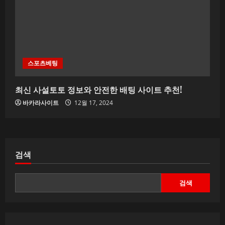
e
R
e
스포츠베팅
a
최신 사설토토 정보와 안전한 배팅 사이트 추천!
d
바카라사이트
12월 17, 2024
i
n
검색
g
검색