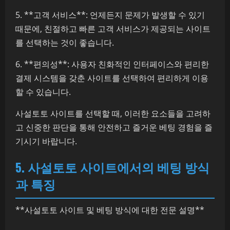
5. **고객 서비스**: 언제든지 문제가 발생할 수 있기
때문에, 친절하고 빠른 고객 서비스가 제공되는 사이트
를 선택하는 것이 좋습니다.
6. **편의성**: 사용자 친화적인 인터페이스와 편리한
결제 시스템을 갖춘 사이트를 선택하여 편리하게 이용
할 수 있습니다.
사설토토 사이트를 선택할 때, 이러한 요소들을 고려하
고 신중한 판단을 통해 안전하고 즐거운 베팅 경험을 즐
기시기 바랍니다.
5. 사설토토 사이트에서의 베팅 방식
과 특징
**사설토토 사이트 및 베팅 방식에 대한 전문 설명**