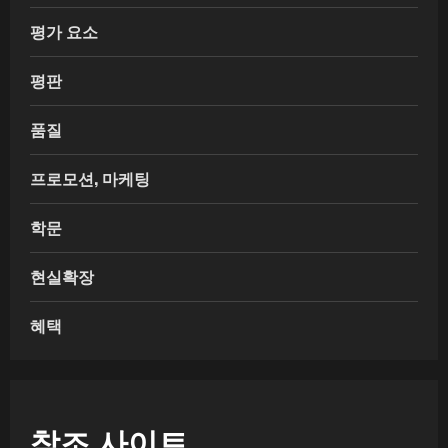
평가 요소
평판
품질
프로모션, 마케팅
학문
현실확장
혜택
참조 사이트