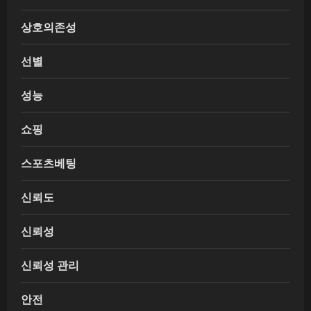
상호의존성
선별
성능
쇼핑
스포츠베팅
신뢰도
신뢰성
신뢰성 관리
안전