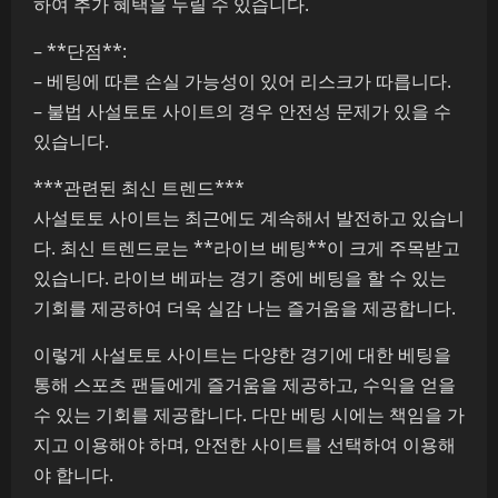
하여 추가 혜택을 누릴 수 있습니다.
– **단점**:
– 베팅에 따른 손실 가능성이 있어 리스크가 따릅니다.
– 불법 사설토토 사이트의 경우 안전성 문제가 있을 수
있습니다.
***관련된 최신 트렌드***
사설토토 사이트는 최근에도 계속해서 발전하고 있습니
다. 최신 트렌드로는 **라이브 베팅**이 크게 주목받고
있습니다. 라이브 베파는 경기 중에 베팅을 할 수 있는
기회를 제공하여 더욱 실감 나는 즐거움을 제공합니다.
이렇게 사설토토 사이트는 다양한 경기에 대한 베팅을
통해 스포츠 팬들에게 즐거움을 제공하고, 수익을 얻을
수 있는 기회를 제공합니다. 다만 베팅 시에는 책임을 가
지고 이용해야 하며, 안전한 사이트를 선택하여 이용해
야 합니다.