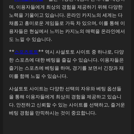
며, 이용자들에게 최상의 경험을 제공하기 위해 다양한
노력을 기울이고 있습니다. 온라인 카지노의 세계는 다
채롭고 흥미로운 게임들로 가득 차 있으며, 이를 통해 이
용자들은 현실에서 느끼는 카지노의 매력을 온라인에서
도 느낄 수 있습니다.
**
스포츠토토
** 역시 사설토토 사이트 중 하나로, 다양
한 스포츠에 대한 베팅을 즐길 수 있습니다. 이용자들은
즐기는 스포츠에 베팅을 하며, 경기를 보면서 긴장과 재
미를 함께 느낄 수 있습니다.
사설토토 사이트는 다양한 선택의 자유와 베팅 옵션들
을 통해 이용자들에게 최상의 경험을 제공하고 있습니
다. 안전하고 신뢰할 수 있는 사이트를 선택하고, 즐거운
베팅 경험을 만끽하시는 것이 중요합니다.