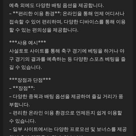
예측 외에도 다양한 배팅 옵션을 제공합니다.
– **편리한 이용 환경**: 온라인을 통해 언제 어디서나
접속할 수 있어 편리하며, 다양한 디바이스를 통해 이용
할 수 있는 편의성을 제공합니다.
***사용 예시***
사설토토 사이트를 통해 축구 경기에 베팅을 하거나 야
구 경기의 결과를 예측하는 등 다양한 스포츠 베팅을 즐
길 수 있습니다.
***장점과 단점***
– **장점**:
– 다양한 종목과 배팅 옵션을 제공하여 즐길 거리가 풍
부합니다.
– 편리한 온라인 이용 환경으로 언제든지 쉽게 이용할
수 있습니다.
– 일부 사이트에서는 다양한 프로모션 및 보너스를 제공