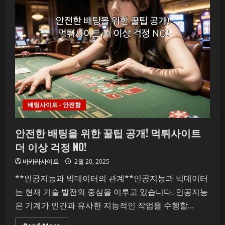
배팅사이트 - 안전함
안전한 배팅을 위한 꿀팁 공개! 먹튀사이트
더 이상 걱정 NO!
바카라사이트
2월 20, 2025
**인공지능과 빅데이터의 관계**인공지능과 빅데이터
는 현재 기술 발전의 중심을 이루고 있습니다. 인공지능
은 기계가 인간과 유사한 지능적인 작업을 수행할...