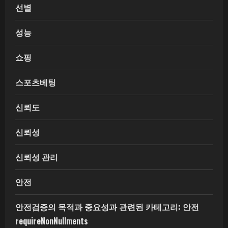
선별
성능
쇼핑
스포츠베팅
신뢰도
신뢰성
신뢰성 관리
안전
안전검증의 목적과 중요성과 관련된 카테고리: 안전
requireNonNullments