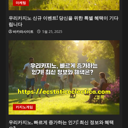
마케팅
우리카지노 신규 이벤트! 당신을 위한 특별 혜택이 기다
립니다
바카라사이트
5월 25, 2025
카지노게임
우리카지노, 빠르게 증가하는 인기! 최신 정보와 혜택