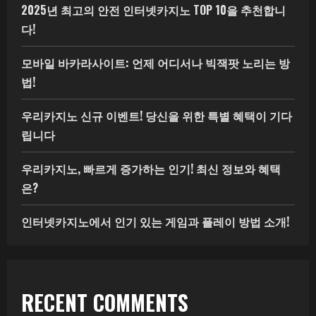
2025년 최고의 안전 인터넷카지노 TOP 10을 추천합니
다!
모바일 바카라사이트: 언제 어디서나 빅잭팟 노리는 방
법!
우리카지노 신규 이벤트! 당신을 위한 특별 혜택이 기다
립니다
우리카지노, 빠르게 증가하는 인기! 최신 정보와 혜택
은?
인터넷카지노에서 인기 있는 게임과 플레이 방법 소개!
RECENT COMMENTS