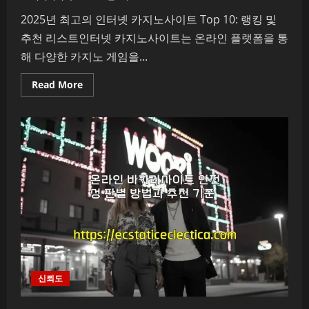
2025년 최고의 인터넷 카지노사이트 Top 10: 랭킹 및
추천 리스트인터넷 카지노사이트는 온라인 플랫폼을 통
해 다양한 카지노 게임을...
Read
Read More
more
about
2025
년
최
고
의
인
터
넷
카
지
노
사
이
트
Top
10:
랭
킹
신뢰도
및
추
천