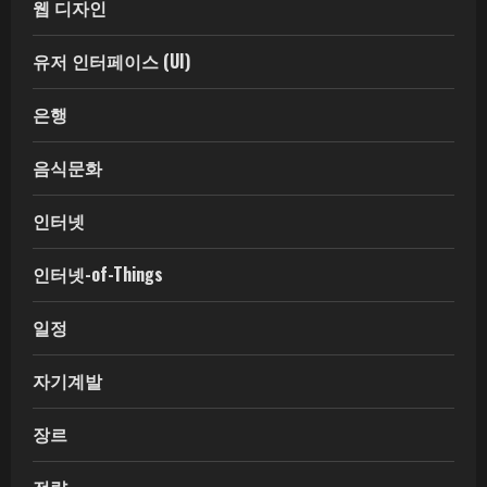
웹 디자인
유저 인터페이스 (UI)
은행
음식문화
인터넷
인터넷-of-Things
일정
자기계발
장르