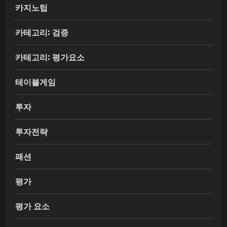
카지노팁
카테고리: 검증
카테고리: 평가요소
테이블게임
투자
투자전략
패션
평가
평가 요소