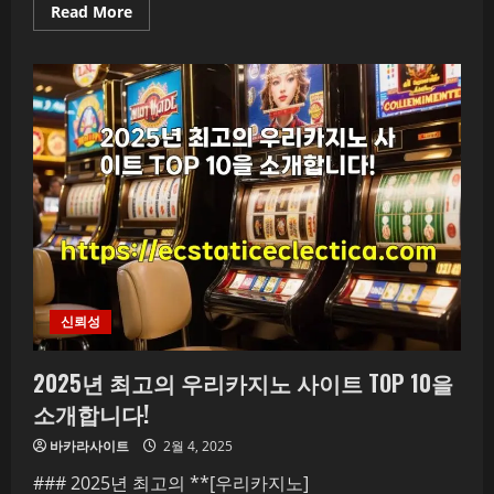
Read
Read More
more
about
바
로
지
금!
눈
앞
에
서
펼
쳐
지
는
현
장
카
지
노
사
신뢰성
이
트
소
2025년 최고의 우리카지노 사이트 TOP 10을
식
소개합니다!
바카라사이트
2월 4, 2025
### 2025년 최고의 **[우리카지노]