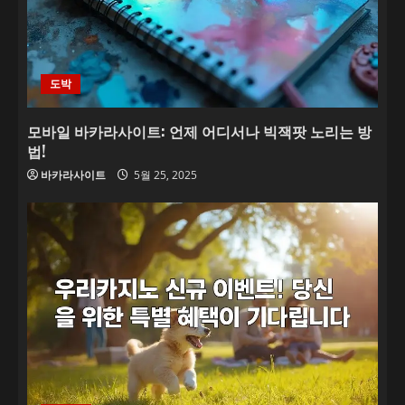
도박
모바일 바카라사이트: 언제 어디서나 빅잭팟 노리는 방
법!
바카라사이트
5월 25, 2025