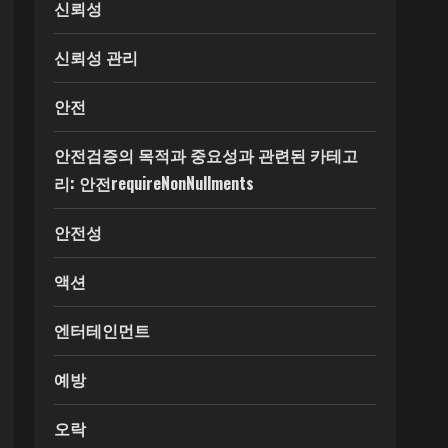
신뢰성
신뢰성 관리
안전
안전검증의 목적과 중요성과 관련된 카테고
리: 안전requireNonNullments
안전성
액션
엔터테인먼트
예방
오락