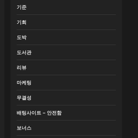
기준
기회
도박
도서관
리뷰
마케팅
무결성
배팅사이트 – 안전함
보너스