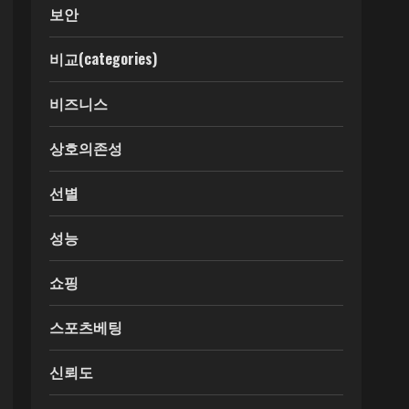
보안
비교(categories)
비즈니스
상호의존성
선별
성능
쇼핑
스포츠베팅
신뢰도