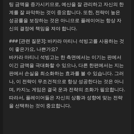
팅 금액을 증가시키므로, 예산을 잘 관리하고 자신의 한
계를 잘 파악하는 것이 중요합니다. 또한, 전략이 높은
성공률을 보장하는 것은 아니므로 플레이어는 항상 자
신의 결정에 책임을 져야 합니다.
### [관련 질문3]: 바카라 마티니 석빙고를 사용하는 것
이 좋은가요, 나쁜가요?
바카라 마티니 석빙고는 한 측면에서는 이기는 판에서
이긴 금액을 극대화할 수 있으나, 다른 한편에서는 지는
판에서 손실을 최소화하는 효과를 볼 수 있습니다. 그러
나, 이 전략이 무조건적으로 항상 성공한다는 것은 아니
며, 카지노 게임은 결국 운과 전략의 조화가 필요합니다.
따라서, 플레이어들은 자신의 상황과 성향에 맞는 전략
을 선택하는 것이 중요합니다.