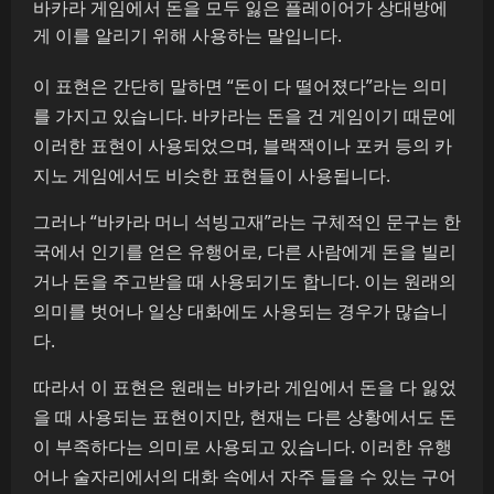
바카라 게임에서 돈을 모두 잃은 플레이어가 상대방에
게 이를 알리기 위해 사용하는 말입니다.
이 표현은 간단히 말하면 “돈이 다 떨어졌다”라는 의미
를 가지고 있습니다. 바카라는 돈을 건 게임이기 때문에
이러한 표현이 사용되었으며, 블랙잭이나 포커 등의 카
지노 게임에서도 비슷한 표현들이 사용됩니다.
그러나 “바카라 머니 석빙고재”라는 구체적인 문구는 한
국에서 인기를 얻은 유행어로, 다른 사람에게 돈을 빌리
거나 돈을 주고받을 때 사용되기도 합니다. 이는 원래의
의미를 벗어나 일상 대화에도 사용되는 경우가 많습니
다.
따라서 이 표현은 원래는 바카라 게임에서 돈을 다 잃었
을 때 사용되는 표현이지만, 현재는 다른 상황에서도 돈
이 부족하다는 의미로 사용되고 있습니다. 이러한 유행
어나 술자리에서의 대화 속에서 자주 들을 수 있는 구어