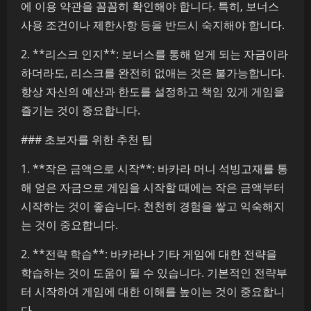
에 이용 약관을 꼼꼼히 확인해야 합니다. 특히, 보너스
사용 조건이나 제한사항 등을 반드시 숙지해야 합니다.
2. **리스크 인지**: 보너스를 통해 얻게 되는 자금이라
하더라도, 리스크를 완전히 없애는 것은 불가능합니다.
항상 자신의 예산과 한도를 설정하고 책임 있게 게임을
즐기는 것이 중요합니다.
### 초보자를 위한 추천 팁
1. **작은 금액으로 시작**: 바카라 머니 석빙고재를 통
해 얻은 자금으로 게임을 시작할 때에는 작은 금액부터
시작하는 것이 좋습니다. 천천히 경험을 쌓고 익숙해지
는 것이 중요합니다.
2. **전략 학습**: 바카라나 기타 게임에 대한 전략을
학습하는 것이 도움이 될 수 있습니다. 기본적인 전략부
터 시작하여 게임에 대한 이해를 높이는 것이 중요합니
다.