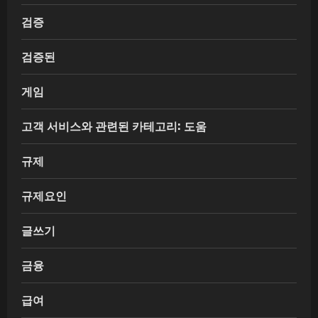
검증
검증된
게임
고객 서비스와 관련된 카테고리: 도움
규제
규제요인
글쓰기
금융
급여