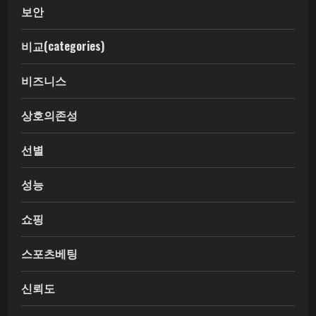
보안
비교(categories)
비즈니스
상호의존성
선별
성능
쇼핑
스포츠베팅
신뢰도