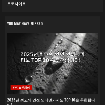
토토사이트
YOU MAY HAVE MISSED
카지노신뢰성
2025년 최고의 안전 인터넷카지노 TOP 10을 추천합니