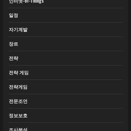
인터넷-of-Things
일정
자기계발
장르
전략
전략 게임
전략게임
전문조언
정보보호
조사분석