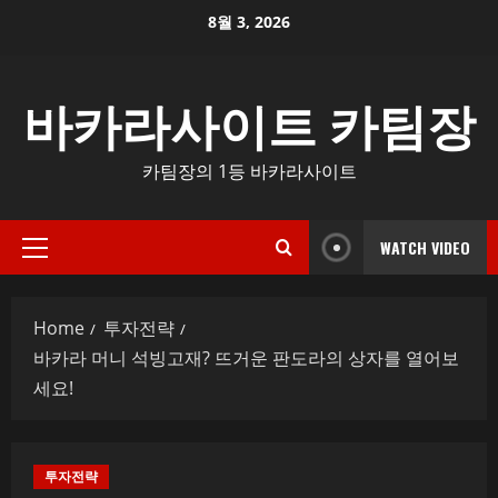
Skip
8월 3, 2026
to
content
바카라사이트 카팀장
카팀장의 1등 바카라사이트
WATCH VIDEO
Primary
Menu
Home
투자전략
바카라 머니 석빙고재? 뜨거운 판도라의 상자를 열어보
세요!
투자전략