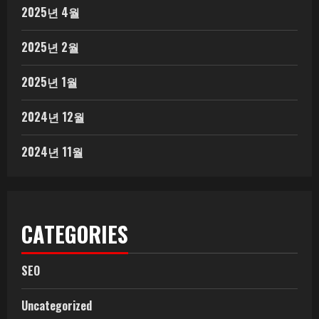
2025년 4월
2025년 2월
2025년 1월
2024년 12월
2024년 11월
CATEGORIES
SEO
Uncategorized