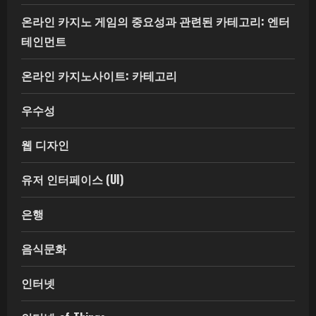
온라인 카지노 게임의 중요성과 관련된 카테고리: 엔터
테인먼트
온라인 카지노사이트: 카테고리
우수성
웹 디자인
유저 인터페이스 (UI)
은행
음식문화
인터넷