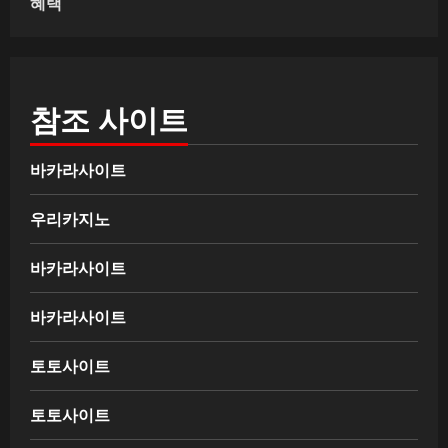
혜택
참조 사이트
바카라사이트
우리카지노
바카라사이트
바카라사이트
토토사이트
토토사이트