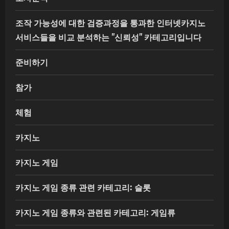
조작 가능성에 대한 검증과정을 통과한 인터넷카지노
서비스들을 비교 분석하는 "신뢰성" 카테고리입니다
준비하기
참가
체험
카지노
카지노 게임
카지노 게임 종류 관련 카테고리: 슬롯
카지노 게임 종류와 관련된 카테고리: 게임류