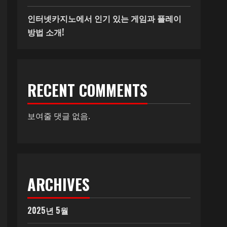
인터넷카지노에서 인기 있는 게임과 플레이
방법 소개!
RECENT COMMENTS
보여줄 댓글 없음.
ARCHIVES
2025년 5월