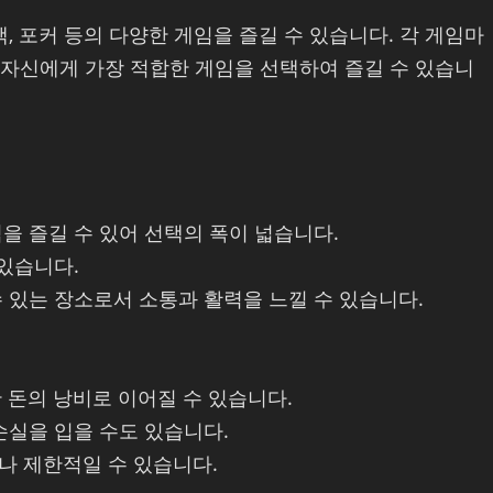
잭, 포커 등의 다양한 게임을 즐길 수 있습니다. 각 게임마
 자신에게 가장 적합한 게임을 선택하여 즐길 수 있습니
임을 즐길 수 있어 선택의 폭이 넓습니다.
 있습니다.
수 있는 장소로서 소통과 활력을 느낄 수 있습니다.
한 돈의 낭비로 이어질 수 있습니다.
 손실을 입을 수도 있습니다.
거나 제한적일 수 있습니다.