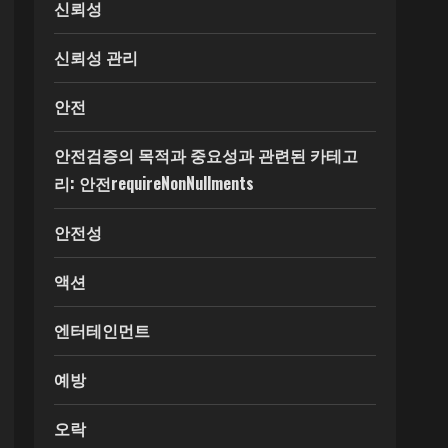
신뢰성
신뢰성 관리
안전
안전검증의 목적과 중요성과 관련된 카테고
리: 안전requireNonNullments
안전성
액션
엔터테인먼트
예방
오락