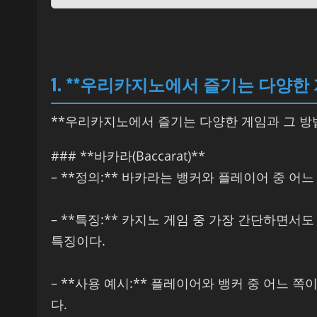
1. **우리카지노에서 즐기는 다양한
**우리카지노에서 즐기는 다양한 게임과 그 방
### **바카라(Baccarat)**
– **정의:** 바카라는 뱅커와 플레이어 중 어
– **특징:** 카지노 게임 중 가장 간단하면서
특징이다.
– **사용 예시:** 플레이어와 뱅커 중 어느 
다.