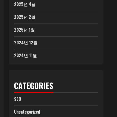
2025년 4월
2025년 2월
2025년 1월
2024년 12월
2024년 11월
CATEGORIES
SEO
Uncategorized