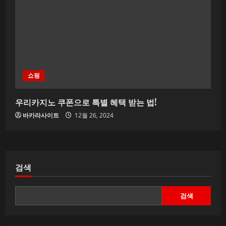
e
R
e
쇼핑
a
d
우리카지노 쿠폰으로 특별 혜택 받는 법!
바카라사이트
12월 26, 2024
i
n
g
검색
검색