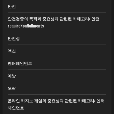
안전
안전검증의 목적과 중요성과 관련된 카테고리: 안전
requireNonNullments
안전성
액션
엔터테인먼트
예방
오락
온라인 카지노 게임의 중요성과 관련된 카테고리: 엔터
테인먼트