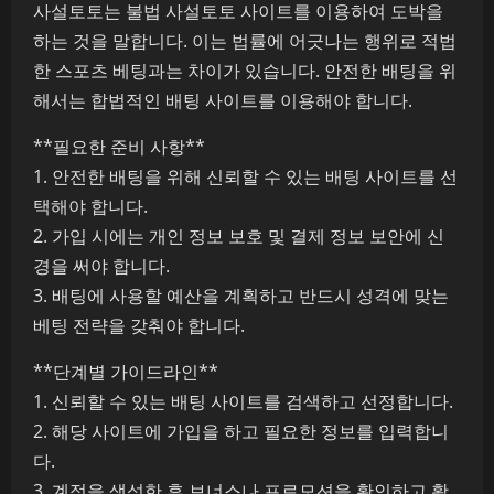
사설토토는 불법 사설토토 사이트를 이용하여 도박을
하는 것을 말합니다. 이는 법률에 어긋나는 행위로 적법
한 스포츠 베팅과는 차이가 있습니다. 안전한 배팅을 위
해서는 합법적인 배팅 사이트를 이용해야 합니다.
**필요한 준비 사항**
1. 안전한 배팅을 위해 신뢰할 수 있는 배팅 사이트를 선
택해야 합니다.
2. 가입 시에는 개인 정보 보호 및 결제 정보 보안에 신
경을 써야 합니다.
3. 배팅에 사용할 예산을 계획하고 반드시 성격에 맞는
베팅 전략을 갖춰야 합니다.
**단계별 가이드라인**
1. 신뢰할 수 있는 배팅 사이트를 검색하고 선정합니다.
2. 해당 사이트에 가입을 하고 필요한 정보를 입력합니
다.
3. 계정을 생성한 후 보너스나 프로모션을 확인하고 활