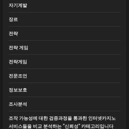
자기계발
장르
전략
전략 게임
전략게임
전문조언
정보보호
조사분석
조작 가능성에 대한 검증과정을 통과한 인터넷카지노
서비스들을 비교 분석하는 "신뢰성" 카테고리입니다