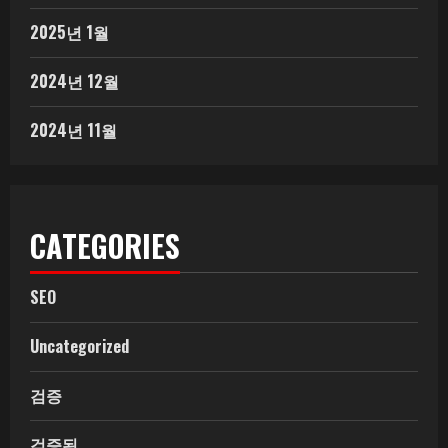
2025년 1월
2024년 12월
2024년 11월
CATEGORIES
SEO
Uncategorized
검증
검증된