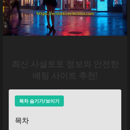
최신 사설토토 정보와 안전한
배팅 사이트 추천!
목차 숨기기/보이기
목차