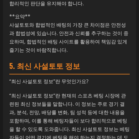
합리적인 판단을 유지해야 합니다.
**요약**
사설토토와 합법적인 배팅의 가장 큰 차이점은 안전성
과 합법성에 있습니다. 안전과 신뢰를 추구하는 것이 중
요하며, 합법적인 배팅 사이트를 활용하여 책임감 있게
즐기는 것이 바람직합니다.
5. 최신 사설토토 정보
“최신 사설토토 정보”란 무엇인가요?
“최신 사설토토 정보”란 현재의 스포츠 베팅 시장에 관
련된 최신 정보들을 말합니다. 이 정보는 주로 경기 결
과, 분석, 전망, 배당률 변화, 팀 성적 등에 대한 내용을
포함하며, 이를 통해 베팅자들이 보다 합리적으로 베팅
을 할 수 있도록 도와줍니다. 최신 사설토토 정보는 베팅
자들이 어떤 경기에 베팅을 해야 하는지 결정하는 데 도