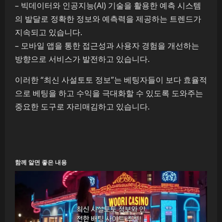
– 빅데이터와 인공지능(AI) 기술을 활용한 예측 시스템
의 발달로 정확한 정보와 예측력을 제공하는 트렌드가
지속되고 있습니다.
– 모바일 앱을 통한 접근성과 사용자 경험을 개선하는
방향으로 서비스가 발전하고 있습니다.
이러한 “최신 사설토토 정보”는 베팅자들이 보다 효율적
으로 베팅을 하고 수익을 극대화할 수 있도록 도와주는
중요한 도구로 자리매김하고 있습니다.
함께 알면 좋은 내용