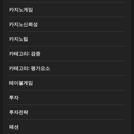
카지노게임
카지노신뢰성
카지노팁
카테고리: 검증
카테고리: 평가요소
테이블게임
투자
투자전략
패션