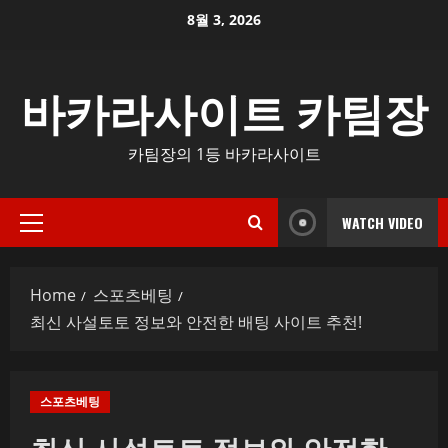
Skip
8월 3, 2026
to
content
바카라사이트 카팀장
카팀장의 1등 바카라사이트
WATCH VIDEO
Primary
Menu
Home
스포츠베팅
최신 사설토토 정보와 안전한 배팅 사이트 추천!
스포츠베팅
최신 사설토토 정보와 안전한