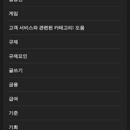
게임
고객 서비스와 관련된 카테고리: 도움
규제
규제요인
글쓰기
금융
급여
기준
기회