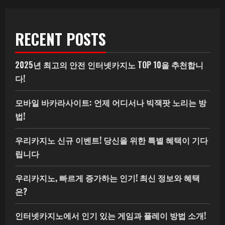
RECENT POSTS
2025년 최고의 안전 인터넷카지노 TOP 10을 추천합니
다!
모바일 바카라사이트: 언제 어디서나 빅잭팟 노리는 방
법!
우리카지노 신규 이벤트! 당신을 위한 특별 혜택이 기다
립니다
우리카지노, 빠르게 증가하는 인기! 최신 정보와 혜택
은?
인터넷카지노에서 인기 있는 게임과 플레이 방법 소개!