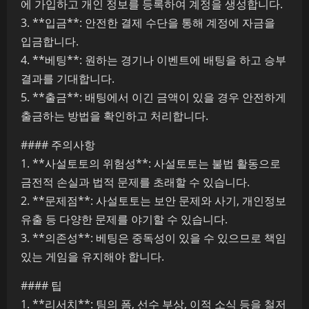
에 가입하고 개인 정보를 등록하여 계정을 생성합니다.
3. **입금**: 안전한 결제 수단을 통해 계정에 자금을
입금합니다.
4. **베팅**: 원하는 경기나 이벤트에 배팅을 하고 승부
결과를 기대합니다.
5. **출금**: 배팅에서 이긴 금액이 있을 경우 안전하게
출금하는 방법을 확인하고 처리합니다.
#### 주의사항
1. **사설토토의 위험성**: 사설토토는 불법 활동으로
금전적 손실과 법적 문제를 초래할 수 있습니다.
2. **문제점**: 사설토토는 보안 문제와 사기, 개인정보
유출 등 다양한 문제를 야기할 수 있습니다.
3. **의존성**: 베팅은 중독성이 있을 수 있으므로 책임
있는 게임을 유지해야 합니다.
#### 팁
1. **리서치**: 팀의 폼, 선수 부상, 이적 소식 등을 철저