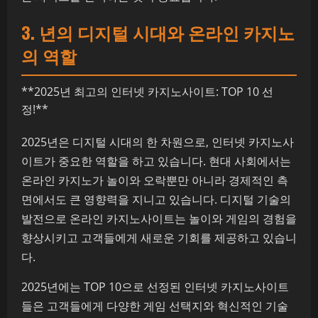
3. 년의 디지털 시대와 온라인 카지노
의 역할
**2025년 최고의 인터넷 카지노사이트: TOP 10 선
정!**
2025년은 디지털 시대의 한 차원으로, 인터넷 카지노사
이트가 중요한 역할을 하고 있습니다. 현대 사회에서는
온라인 카지노가 놀이와 오락뿐만 아니라 경제적인 측
면에서도 큰 영향력을 지니고 있습니다. 디지털 기술의
발전으로 온라인 카지노사이트는 놀이와 게임의 경험을
향상시키고 고객들에게 새로운 기회를 제공하고 있습니
다.
2025년에는 TOP 10으로 선정된 인터넷 카지노사이트
들은 고객들에게 다양한 게임 선택지와 혁신적인 기술