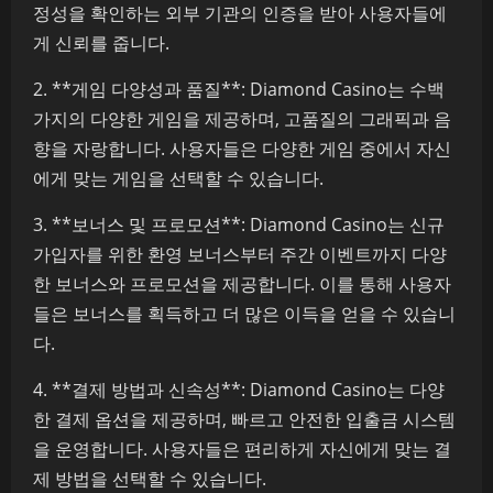
정성을 확인하는 외부 기관의 인증을 받아 사용자들에
게 신뢰를 줍니다.
2. **게임 다양성과 품질**: Diamond Casino는 수백
가지의 다양한 게임을 제공하며, 고품질의 그래픽과 음
향을 자랑합니다. 사용자들은 다양한 게임 중에서 자신
에게 맞는 게임을 선택할 수 있습니다.
3. **보너스 및 프로모션**: Diamond Casino는 신규
가입자를 위한 환영 보너스부터 주간 이벤트까지 다양
한 보너스와 프로모션을 제공합니다. 이를 통해 사용자
들은 보너스를 획득하고 더 많은 이득을 얻을 수 있습니
다.
4. **결제 방법과 신속성**: Diamond Casino는 다양
한 결제 옵션을 제공하며, 빠르고 안전한 입출금 시스템
을 운영합니다. 사용자들은 편리하게 자신에게 맞는 결
제 방법을 선택할 수 있습니다.