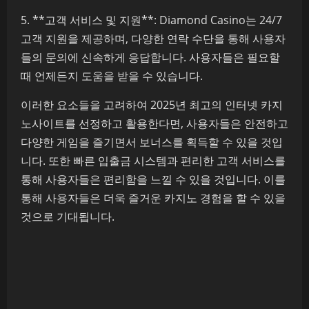
5. **고객 서비스 및 지원**: Diamond Casino는 24/7
고객 지원을 제공하며, 다양한 연락 수단을 통해 사용자
들의 문의에 신속하게 응답합니다. 사용자들은 필요할
때 언제든지 도움을 받을 수 있습니다.
이러한 요소들을 고려하여 2025년 최고의 인터넷 카지
노사이트를 선정하고 활용한다면, 사용자들은 안전하고
다양한 게임을 즐기면서 보너스를 획득할 수 있을 것입
니다. 또한 빠른 입출금 시스템과 편리한 고객 서비스를
통해 사용자들은 편리함을 느낄 수 있을 것입니다. 이를
통해 사용자들은 더욱 즐거운 카지노 경험을 할 수 있을
것으로 기대됩니다.