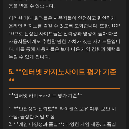
움을 받을 수 있습니다.
이러한 기대 효과들은 사용자들이 안전하고 편안하게
온라인 카지노를 즐길 수 있도록 도와줍니다. 또한, TOP
10으로 선정된 사이트들은 신뢰성과 명성이 높아 다른
사용자들에게도 추천할 만한 가치가 있는 사이트들입니
다. 이를 통해 사용자들은 보다 나은 게임 경험과 혜택을
누릴 수 있게 됩니다.
5. **인터넷 카지노사이트 평가 기준
**
**인터넷 카지노사이트 평가 기준**
1. **안전성과 신뢰도**: 라이센스 보유 여부, 보안 시
스템, 공정한 게임 보장
2. **게임 다양성과 품질**: 다양한 게임 제공, 고품질