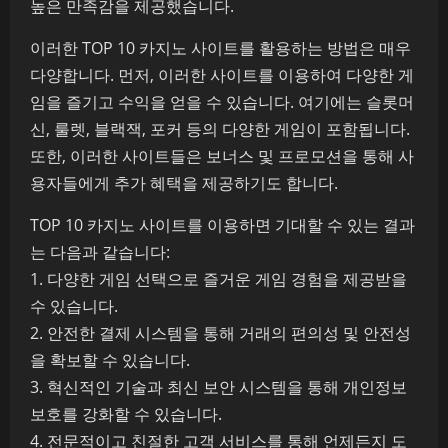
높은 만족감을 제공했습니다.
이러한 TOP 10 카지노 사이트를 활용하는 방법은 매우
다양합니다. 먼저, 이러한 사이트를 이용하여 다양한 게
임을 즐기고 수익을 얻을 수 있습니다. 여기에는 슬롯머
신, 룰렛, 블랙잭, 포커 등의 다양한 게임이 포함됩니다.
또한, 이러한 사이트들은 보너스 및 프로모션을 통해 사
용자들에게 추가 혜택을 제공하기도 합니다.
TOP 10 카지노 사이트를 이용하면 기대할 수 있는 결과
는 다음과 같습니다:
1. 다양한 게임 선택으로 즐거운 게임 경험을 제공받을
수 있습니다.
2. 안전한 결제 시스템을 통해 거래의 편의성 및 안전성
을 확보할 수 있습니다.
3. 혁신적인 기술과 최신 보안 시스템을 통해 개인정보
보호를 강화할 수 있습니다.
4. 전문적이고 친절한 고객 서비스를 통해 언제든지 도