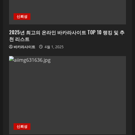
신뢰성
2025년 최고의 온라인 바카라사이트 TOP 10 랭킹 및 추
천 리스트
바카라사이트
4월 1, 2025
신뢰성