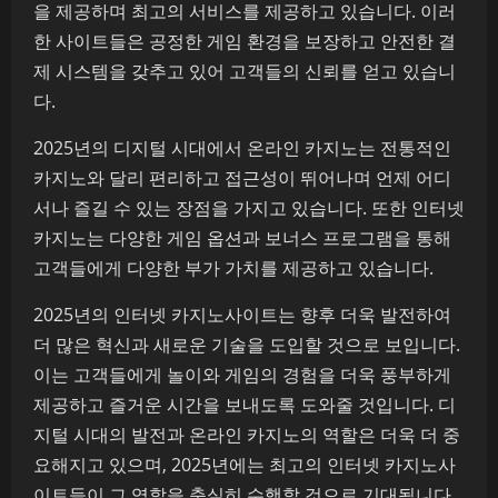
을 제공하며 최고의 서비스를 제공하고 있습니다. 이러
한 사이트들은 공정한 게임 환경을 보장하고 안전한 결
제 시스템을 갖추고 있어 고객들의 신뢰를 얻고 있습니
다.
2025년의 디지털 시대에서 온라인 카지노는 전통적인
카지노와 달리 편리하고 접근성이 뛰어나며 언제 어디
서나 즐길 수 있는 장점을 가지고 있습니다. 또한 인터넷
카지노는 다양한 게임 옵션과 보너스 프로그램을 통해
고객들에게 다양한 부가 가치를 제공하고 있습니다.
2025년의 인터넷 카지노사이트는 향후 더욱 발전하여
더 많은 혁신과 새로운 기술을 도입할 것으로 보입니다.
이는 고객들에게 놀이와 게임의 경험을 더욱 풍부하게
제공하고 즐거운 시간을 보내도록 도와줄 것입니다. 디
지털 시대의 발전과 온라인 카지노의 역할은 더욱 더 중
요해지고 있으며, 2025년에는 최고의 인터넷 카지노사
이트들이 그 역할을 충실히 수행할 것으로 기대됩니다.