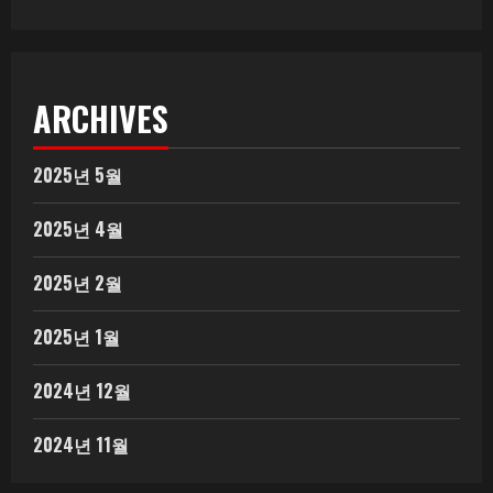
ARCHIVES
2025년 5월
2025년 4월
2025년 2월
2025년 1월
2024년 12월
2024년 11월