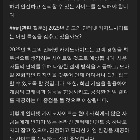
하여 안전하고 신뢰할 수 있는 사이트를 선택해야 합니
다.
### [관련 질문3] 2025년 최고의 인터넷 카지노사이트
는 어떤 특징을 갖추고 있을까요?
2025년 최고의 인터넷 카지노사이트는 고객 경험을 최
우선으로 생각하는 사이트일 것으로 예상됩니다. 사용
자들의 편의를 위해 다양한 결제 방식을 제공하고, 모바
일 친화적인 디자인을 갖추어 언제 어디서나 쉽게 접근
할 수 있도록 할 것입니다. 또한, 최신 기술을 활용하여
게임의 그래픽과 성능을 향상시키고, 공정한 게임 결과
를 제공하는 데 중점을 둘 것으로 예상됩니다.
이렇게 인터넷 카지노사이트는 현대 사회에서 많은 사
람들에게 인기가 있는 온라인 엔터테인먼트 중 하나로
자리 잡고 있으며, 안전하고 편리한 게임 환경을 제공하
는 사이트를 선택하는 것이 중요합니다.