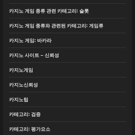
카지노 게임 종류 관련 카테고리: 슬롯
카지노 게임 종류와 관련된 카테고리: 게임류
카지노 게임: 바카라
카지노 사이트 – 신뢰성
카지노게임
카지노신뢰성
카지노팁
카테고리: 검증
카테고리: 평가요소