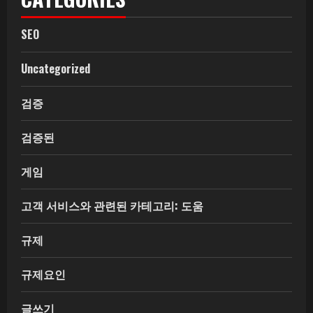
SEO
Uncategorized
검증
검증된
게임
고객 서비스와 관련된 카테고리: 도움
규제
규제요인
글쓰기