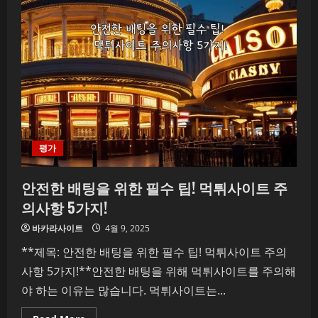
평가
안전한 배팅을 위한 필수 팁! 먹튀사이트 주
의사항 5가지!
바카라사이트
4월 9, 2025
**제목: 안전한 배팅을 위한 필수 팁! 먹튀사이트 주의
사항 5가지!**안전한 배팅을 위해 먹튀사이트를 주의해
야 하는 이유는 많습니다. 먹튀사이트는...