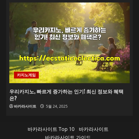
카지노게임
우리카지노, 빠르게 증가하는 인기! 최신 정보와 혜택
은?
바카라사이트
5월 24, 2025
바카라사이트 Top 10
바카라사이트
바카라사이트 가이드