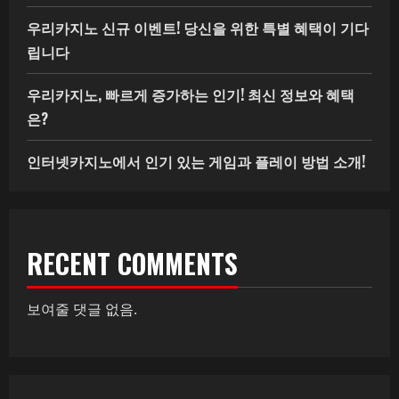
우리카지노 신규 이벤트! 당신을 위한 특별 혜택이 기다
립니다
우리카지노, 빠르게 증가하는 인기! 최신 정보와 혜택
은?
인터넷카지노에서 인기 있는 게임과 플레이 방법 소개!
RECENT COMMENTS
보여줄 댓글 없음.