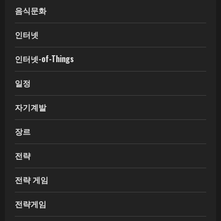
음식문화
인터넷
인터넷-of-Things
일정
자기계발
장르
전략
전략 게임
전략게임