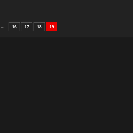
…
16
17
18
19