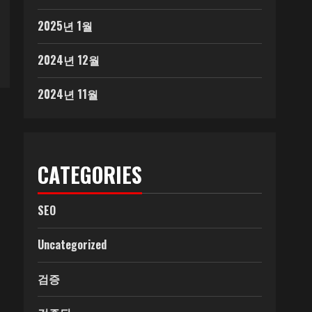
2025년 1월
2024년 12월
2024년 11월
CATEGORIES
SEO
Uncategorized
검증