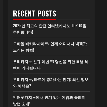
RECENT POSTS
2025년 최고의 안전 인터넷카지노 TOP 10을
추천합니다!
모바일 바카라사이트: 언제 어디서나 빅잭팟
노리는 방법!
우리카지노 신규 이벤트! 당신을 위한 특별 혜
택이 기다립니다
우리카지노, 빠르게 증가하는 인기! 최신 정보
와 혜택은?
인터넷카지노에서 인기 있는 게임과 플레이
방법 소개!