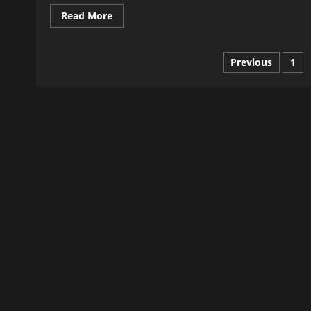
한
Read
Read More
전
more
문
about
가
안
의
전
분
글
Previous
1
하
석
고
과
신
추
페
뢰
천
할
수
이
있
는
바
지
카
라
사
매
이
트
선
김
택
가
이
드