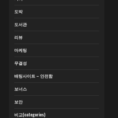
도박
도서관
리뷰
마케팅
무결성
배팅사이트 – 안전함
보너스
보안
비교(categories)