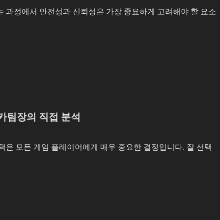
 과정에서 안전성과 신뢰성은 가장 중요하게 고려해야 할 요소
 카팀장의 직접 분석
은 모든 게임 플레이어에게 매우 중요한 결정입니다. 잘 선택