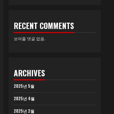
RECENT COMMENTS
보여줄 댓글 없음.
ARCHIVES
2025년 5월
2025년 4월
2025년 2월