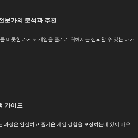
 전문가의 분석과 추천
를 비롯한 카지노 게임을 즐기기 위해서는 신뢰할 수 있는 바카
택 가이드
 과정은 안전하고 즐거운 게임 경험을 보장하는데 있어 매우